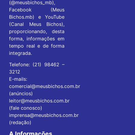
(@meusbichos_mb),
Facebook (Meus
Bichos.mb) e YouTube
(Canal Meus Bichos),
proporcionando, desta
forma, informações em
tempo real e de forma
integrada.
Telefone: (21) 98462 –
3212
E-mails:
comercial@meusbichos.com.br
(anúncios)
leitor@meusbichos.com.br
(fale conosco)
imprensa@meusbichos.com.br
(redação)
A Informações