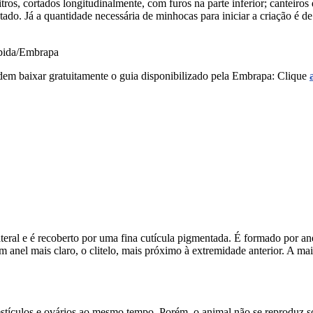
tros, cortados longitudinalmente, com furos na parte inferior; canteiro
tado. Já a quantidade necessária de minhocas para iniciar a criação é 
Ubida/Embrapa
em baixar gratuitamente o guia disponibilizado pela Embrapa: Clique
ateral e é recoberto por uma fina cutícula pigmentada. É formado por an
anel mais claro, o clitelo, mais próximo à extremidade anterior. A mai
estículos e ovários ao mesmo tempo. Porém, o animal não se reproduz 