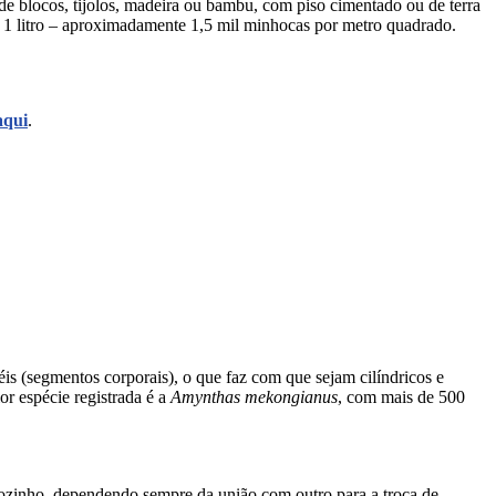
s de blocos, tijolos, madeira ou bambu, com piso cimentado ou de terra
de 1 litro – aproximadamente 1,5 mil minhocas por metro quadrado.
aqui
.
éis (segmentos corporais), o que faz com que sejam cilíndricos e
or espécie registrada é a
Amynthas mekongianus
, com mais de 500
sozinho, dependendo sempre da união com outro para a troca de