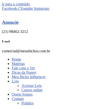
Ir para o conteúdo
Facebook-f
Youtube
Instagram
Anuncie
(21) 98462-3212
E-mail
comercial@meusbichos.com.br
Home
Matérias
Fale com o Vet
Dicas da Nanny
Meu Bicho Influencer
Loja
Acessar Loja
Cursos online
Quem Somos
Contato
Pedidos