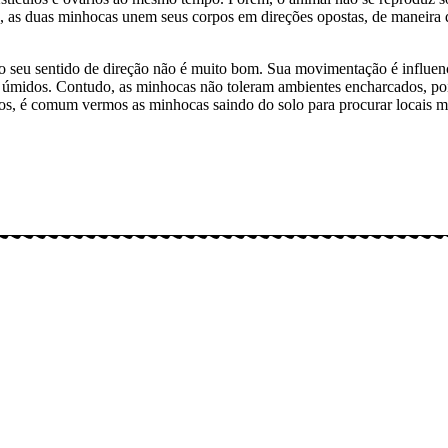
, as duas minhocas unem seus corpos em direções opostas, de maneira 
eu sentido de direção não é muito bom. Sua movimentação é influenciad
s úmidos. Contudo, as minhocas não toleram ambientes encharcados, poi
sos, é comum vermos as minhocas saindo do solo para procurar locais m
gitais: Instagram (@meusbichos_mb), Facebook (Meus Bichos.mb) e You