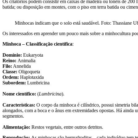
Os criatórios podem consistir em caixas de madeira ou tonéis de 200 li
batida; ou disposição em montes, com o piso em terra batida ou cimen
Minhocas indicam que o solo está saudável. Foto: Thassiane 
Os interessados em aprender um pouco mais sobre a minhocultura pod
Minhoca – Classificação científica
:
Domínio:
Eukaryota
Reino:
Animalia
Filo:
Annelida
Classe:
Oligoqueta
Ordem:
Haplotaxida
Subordem:
Lumbricina
Nome científico:
(
Lumbricina
).
Características:
O corpo da minhoca é cilíndrico, possui simetria bil
alongados, com a boca e o ânus em extremidades opostas. Há ainda um 
segmentos.
Alimentação:
Restos vegetais, entre outros detritos.
Reprodução:
As minhocas são hermafroditas – cada indivíduo tem t