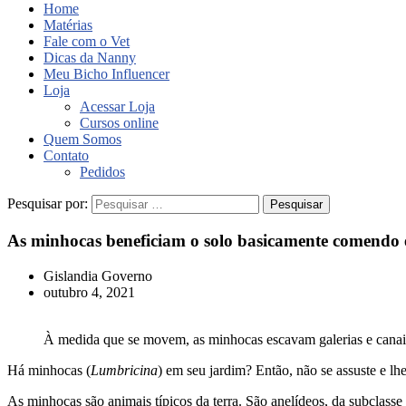
Home
Matérias
Fale com o Vet
Dicas da Nanny
Meu Bicho Influencer
Loja
Acessar Loja
Cursos online
Quem Somos
Contato
Pedidos
Pesquisar por:
As minhocas beneficiam o solo basicamente comendo 
Gislandia Governo
outubro 4, 2021
À medida que se movem, as minhocas escavam galerias e canais, 
Há minhocas (
Lumbricina
) em seu jardim? Então, não se assuste e lh
As minhocas são animais típicos da terra. São anelídeos, da subclasse