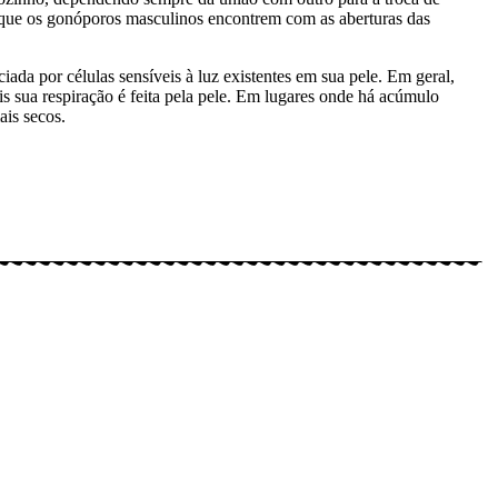
que os gonóporos masculinos encontrem com as aberturas das
a por células sensíveis à luz existentes em sua pele. Em geral,
s sua respiração é feita pela pele. Em lugares onde há acúmulo
ais secos.
Tube (Canal Meus Bichos), proporcionando, desta forma,