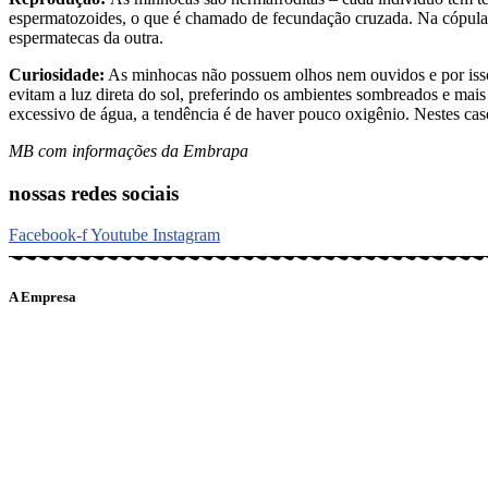
espermatozoides, o que é chamado de fecundação cruzada. Na cópula
espermatecas da outra.
Curiosidade:
As minhocas não possuem olhos nem ouvidos e por isso s
evitam a luz direta do sol, preferindo os ambientes sombreados e mai
excessivo de água, a tendência é de haver pouco oxigênio. Nestes ca
MB com informações da Embrapa
nossas redes sociais
Facebook-f
Youtube
Instagram
A Empresa
O portal Meus Bichos reúne conteúdo nas principais plataformas di
informações em tempo real e de forma integrada.
Telefone: (21) 98462 – 3212
E-mails:
comercial@meusbichos.com.br (anúncios)
leitor@meusbichos.com.br (fale conosco)
imprensa@meusbichos.com.br (redação)