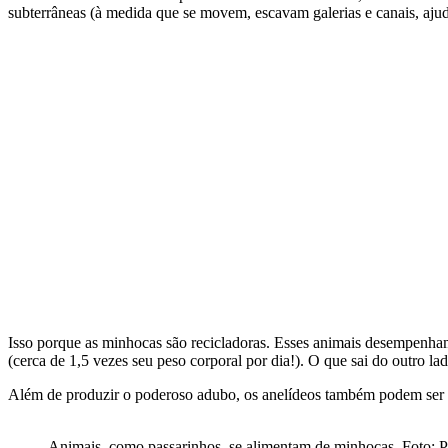
subterrâneas (à medida que se movem, escavam galerias e canais, ajudan
Isso porque as minhocas são recicladoras. Esses animais desempenha
(cerca de 1,5 vezes seu peso corporal por dia!). O que sai do outro l
Além de produzir o poderoso adubo, os anelídeos também podem ser ut
Animais, como passarinhos, se alimentam de minhocas. Foto: 