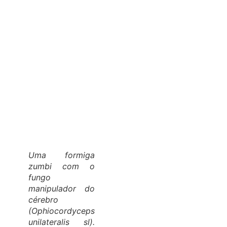
Uma formiga
zumbi com o
fungo
manipulador do
cérebro
(
Ophiocordyceps
unilateralis sl
).