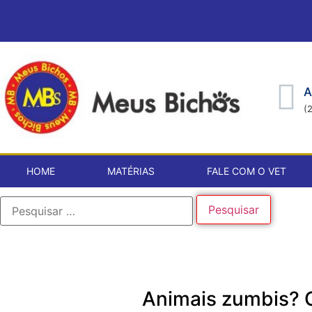
A
(
HOME
MATÉRIAS
FALE COM O VET
Animais zumbis? 