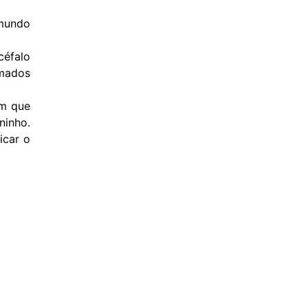
 mundo
éfalo
amados
om que
ninho.
icar o