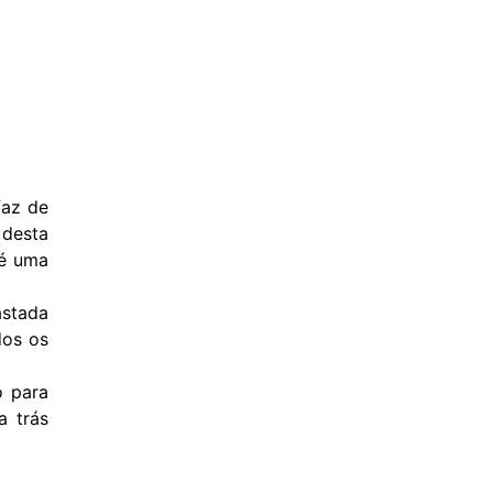
faz de
 desta
 é uma
astada
dos os
o para
a trás