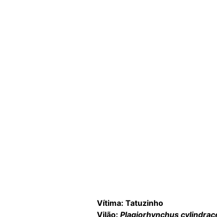
Vítima: Tatuzinho
Vilão:
Plagiorhynchus cylindrac