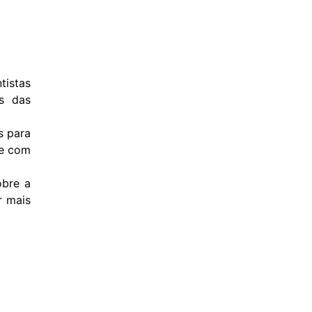
tistas
s das
s para
de com
obre a
r mais