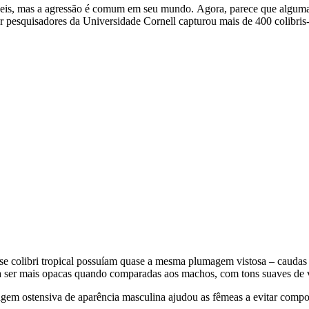
veis, mas a agressão é comum em seu mundo. Agora, parece que algumas 
 pesquisadores da Universidade Cornell capturou mais de 400 colibris
 colibri tropical possuíam quase a mesma plumagem vistosa – caudas br
 ser mais opacas quando comparadas aos machos, com tons suaves de ve
m ostensiva de aparência masculina ajudou as fêmeas a evitar comport