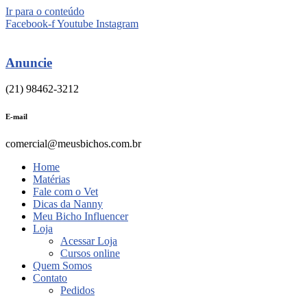
Ir para o conteúdo
Facebook-f
Youtube
Instagram
Anuncie
(21) 98462-3212
E-mail
comercial@meusbichos.com.br
Home
Matérias
Fale com o Vet
Dicas da Nanny
Meu Bicho Influencer
Loja
Acessar Loja
Cursos online
Quem Somos
Contato
Pedidos