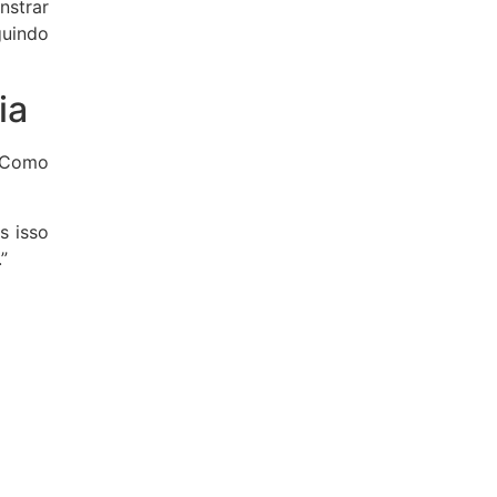
nstrar
guindo
ia
. Como
s isso
”