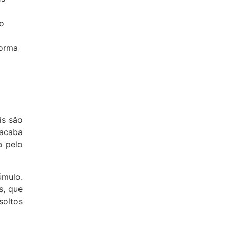
ão
forma
is são
 acaba
a pelo
úmulo.
s, que
soltos