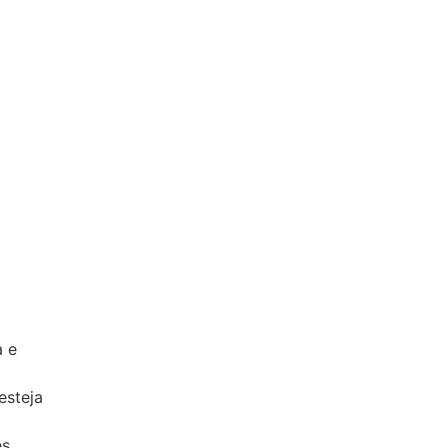
a e
esteja
es