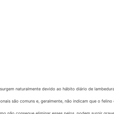
 surgem naturalmente devido ao hábito diário de lambedur
onais são comuns e, geralmente, não indicam que o felino 
mo não consegue eliminar esses pelos, podem surgir grav