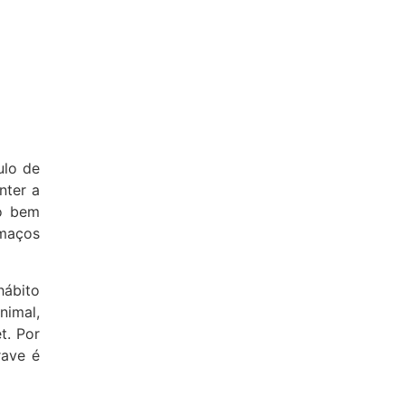
ulo de
nter a
ço bem
umaços
hábito
nimal,
t. Por
rave é