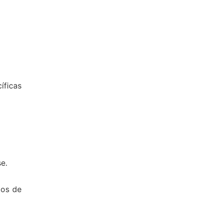
íficas
e.
dos de