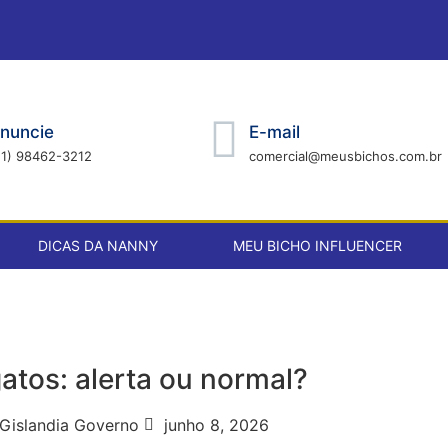
nuncie
E-mail
21) 98462-3212
comercial@meusbichos.com.br
DICAS DA NANNY
MEU BICHO INFLUENCER
atos: alerta ou normal?
Gislandia Governo
junho 8, 2026