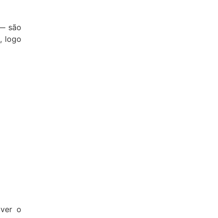
 — são
, logo
iver o