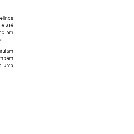
elinos
 e até
ano em
e.
umulam
ambém
 a uma