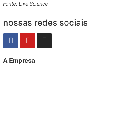
Fonte: Live Science
nossas redes sociais
A Empresa
O portal Meus Bichos reúne conteúdo nas principais
plataformas digitais: Instagram (@meusbichos_mb),
Facebook (Meus Bichos.mb) e YouTube (Canal Meus
Bichos), proporcionando, desta forma, informações em
tempo real e de forma integrada.
Telefone: (21) 98462 – 3212
E-mails:
comercial@meusbichos.com.br (anúncios)
leitor@meusbichos.com.br (fale conosco)