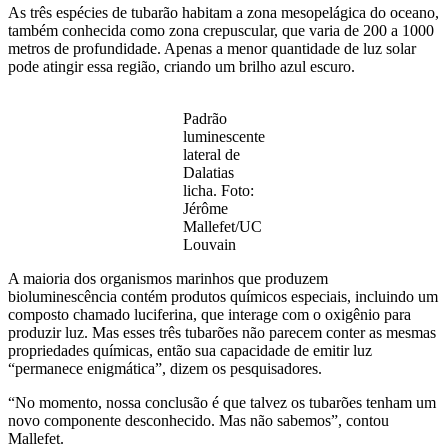
As três espécies de tubarão habitam a zona mesopelágica do oceano,
também conhecida como zona crepuscular, que varia de 200 a 1000
metros de profundidade. Apenas a menor quantidade de luz solar
pode atingir essa região, criando um brilho azul escuro.
Padrão
luminescente
lateral de
Dalatias
licha. Foto:
Jérôme
Mallefet/UC
Louvain
A maioria dos organismos marinhos que produzem
bioluminescência contém produtos químicos especiais, incluindo um
composto chamado luciferina, que interage com o oxigênio para
produzir luz. Mas esses três tubarões não parecem conter as mesmas
propriedades químicas, então sua capacidade de emitir luz
“permanece enigmática”, dizem os pesquisadores.
“No momento, nossa conclusão é que talvez os tubarões tenham um
novo componente desconhecido. Mas não sabemos”, contou
Mallefet.