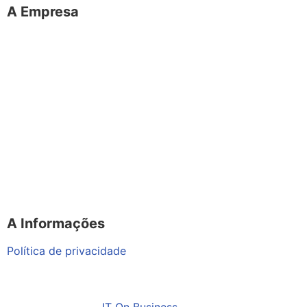
A Empresa
O portal Meus Bichos reúne conteúdo nas principais
plataformas digitais: Instagram (@meusbichos_mb),
Facebook (Meus Bichos.mb) e YouTube (Canal Meus
Bichos), proporcionando, desta forma, informações em
tempo real e de forma integrada.
Telefone: (21) 98462 – 3212
E-mails:
comercial@meusbichos.com.br (anúncios)
leitor@meusbichos.com.br (fale conosco)
imprensa@meusbichos.com.br (redação)
A Informações
Política de privacidade
2025 – Meus Bichos. Todos os direitos reservados.