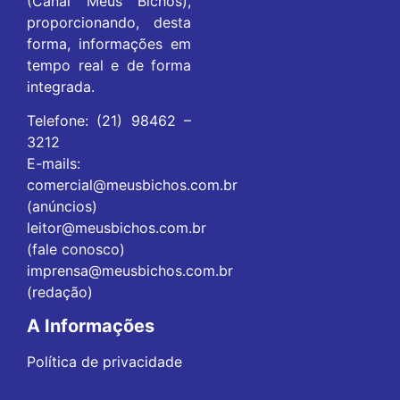
(Canal Meus Bichos),
proporcionando, desta
forma, informações em
tempo real e de forma
integrada.
Telefone: (21) 98462 –
3212
E-mails:
comercial@meusbichos.com.br
(anúncios)
leitor@meusbichos.com.br
(fale conosco)
imprensa@meusbichos.com.br
(redação)
A Informações
Política de privacidade