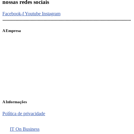
nossas redes sociais
Facebook-f
Youtube
Instagram
A Empresa
O portal Meus Bichos reúne conteúdo nas principais plataformas
digitais: Instagram (@meusbichos_mb), Facebook (Meus
Bichos.mb) e YouTube (Canal Meus Bichos), proporcionando, desta
forma, informações em tempo real e de forma integrada.
Telefone: (21) 98462 – 3212
E-mails:
comercial@meusbichos.com.br (anúncios)
leitor@meusbichos.com.br (fale conosco)
imprensa@meusbichos.com.br (redação)
A Informações
Política de privacidade
2025 – Meus Bichos. Todos os direitos reservados. Desenvolvido
por
IT On Business
.