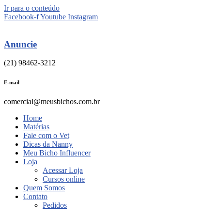
Ir para o conteúdo
Facebook-f
Youtube
Instagram
Anuncie
(21) 98462-3212
E-mail
comercial@meusbichos.com.br
Home
Matérias
Fale com o Vet
Dicas da Nanny
Meu Bicho Influencer
Loja
Acessar Loja
Cursos online
Quem Somos
Contato
Pedidos