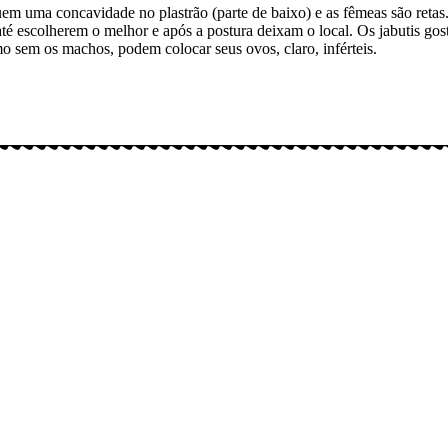
m uma concavidade no plastrão (parte de baixo) e as fêmeas são retas. 
té escolherem o melhor e após a postura deixam o local. Os jabutis g
o sem os machos, podem colocar seus ovos, claro, inférteis.
gitais: Instagram (@meusbichos_mb), Facebook (Meus Bichos.mb) e You