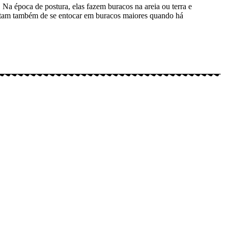
Na época de postura, elas fazem buracos na areia ou terra e
ostam também de se entocar em buracos maiores quando há
Tube (Canal Meus Bichos), proporcionando, desta forma,