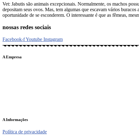
Vet: Jabutis são animais excepcionais. Normalmente, os machos possue
depositam seus ovos. Mas, tem algumas que escavam vários buracos a
oportunidade de se esconderem. O interessante é que as fêmeas, mesm
nossas redes sociais
Facebook-f
Youtube
Instagram
A Empresa
O portal Meus Bichos reúne conteúdo nas principais plataformas di
informações em tempo real e de forma integrada.
Telefone: (21) 98462 – 3212
E-mails:
comercial@meusbichos.com.br (anúncios)
leitor@meusbichos.com.br (fale conosco)
imprensa@meusbichos.com.br (redação)
A Informações
Política de privacidade