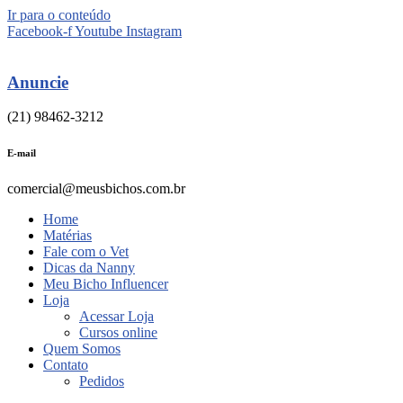
Ir para o conteúdo
Facebook-f
Youtube
Instagram
Anuncie
(21) 98462-3212
E-mail
comercial@meusbichos.com.br
Home
Matérias
Fale com o Vet
Dicas da Nanny
Meu Bicho Influencer
Loja
Acessar Loja
Cursos online
Quem Somos
Contato
Pedidos