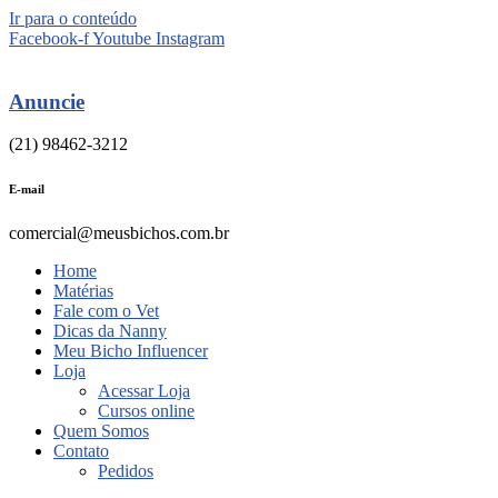
Ir para o conteúdo
Facebook-f
Youtube
Instagram
Anuncie
(21) 98462-3212
E-mail
comercial@meusbichos.com.br
Home
Matérias
Fale com o Vet
Dicas da Nanny
Meu Bicho Influencer
Loja
Acessar Loja
Cursos online
Quem Somos
Contato
Pedidos