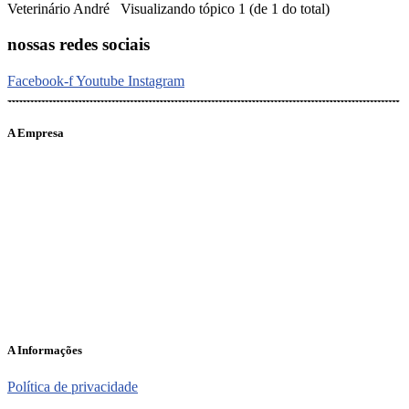
Veterinário André Visualizando tópico 1 (de 1 do total)
nossas redes sociais
Facebook-f
Youtube
Instagram
A Empresa
O portal Meus Bichos reúne conteúdo nas principais plataformas
digitais: Instagram (@meusbichos_mb), Facebook (Meus
Bichos.mb) e YouTube (Canal Meus Bichos), proporcionando, desta
forma, informações em tempo real e de forma integrada.
Telefone: (21) 98462 – 3212
E-mails:
comercial@meusbichos.com.br (anúncios)
leitor@meusbichos.com.br (fale conosco)
imprensa@meusbichos.com.br (redação)
A Informações
Política de privacidade