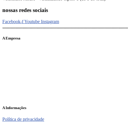
nossas redes sociais
Facebook-f
Youtube
Instagram
A Empresa
O portal Meus Bichos reúne conteúdo nas principais plataformas
digitais: Instagram (@meusbichos_mb), Facebook (Meus
Bichos.mb) e YouTube (Canal Meus Bichos), proporcionando, desta
forma, informações em tempo real e de forma integrada.
Telefone: (21) 98462 – 3212
E-mails:
comercial@meusbichos.com.br (anúncios)
leitor@meusbichos.com.br (fale conosco)
imprensa@meusbichos.com.br (redação)
A Informações
Política de privacidade
2025 – Meus Bichos. Todos os direitos reservados. Desenvolvido