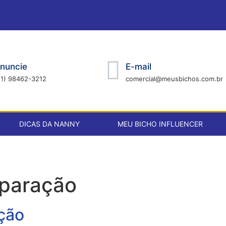
nuncie
E-mail
21) 98462-3212
comercial@meusbichos.com.br
DICAS DA NANNY
MEU BICHO INFLUENCER
paração
ção