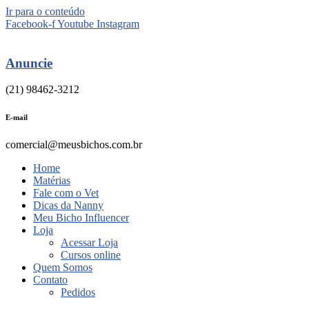
Ir para o conteúdo
Facebook-f
Youtube
Instagram
Anuncie
(21) 98462-3212
E-mail
comercial@meusbichos.com.br
Home
Matérias
Fale com o Vet
Dicas da Nanny
Meu Bicho Influencer
Loja
Acessar Loja
Cursos online
Quem Somos
Contato
Pedidos