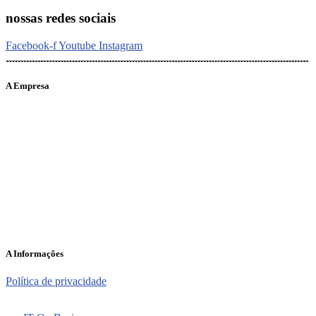
nossas redes sociais
Facebook-f
Youtube
Instagram
A Empresa
O portal Meus Bichos reúne conteúdo nas principais plataformas
digitais: Instagram (@meusbichos_mb), Facebook (Meus
Bichos.mb) e YouTube (Canal Meus Bichos), proporcionando, desta
forma, informações em tempo real e de forma integrada.
Telefone: (21) 98462 – 3212
E-mails:
comercial@meusbichos.com.br (anúncios)
leitor@meusbichos.com.br (fale conosco)
imprensa@meusbichos.com.br (redação)
A Informações
Política de privacidade
2025 – Meus Bichos. Todos os direitos reservados. Desenvolvido