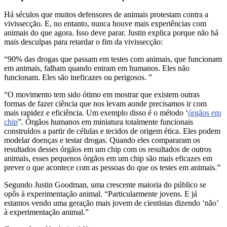
Há séculos que muitos defensores de animais protestam contra a
vivissecção. E, no entanto, nunca houve mais experiências com
animais do que agora. Isso deve parar. Justin explica porque não há
mais desculpas para retardar o fim da vivissecção:
“90% das drogas que passam em testes com animais, que funcionam
em animais, falham quando entram em humanos. Eles não
funcionam. Eles são ineficazes ou perigosos. ”
“O movimento tem sido ótimo em mostrar que existem outras
formas de fazer ciência que nos levam aonde precisamos ir com
mais rapidez e eficiência. Um exemplo disso é o método ‘
órgãos em
chip
”. Órgãos humanos em miniatura totalmente funcionais
construídos a partir de células e tecidos de origem ética. Eles podem
modelar doenças e testar drogas. Quando eles compararam os
resultados desses órgãos em um chip com os resultados de outros
animais, esses pequenos órgãos em um chip são mais eficazes em
prever o que acontece com as pessoas do que os testes em animais.”
Segundo Justin Goodman, uma crescente maioria do público se
opôs à experimentação animal. “Particularmente jovens. E já
estamos vendo uma geração mais jovem de cientistas dizendo ‘não’
à experimentação animal.”