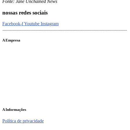
Fonte: Jane Unchained News
nossas redes sociais
Facebook-f
Youtube
Instagram
A Empresa
O portal Meus Bichos reúne conteúdo nas principais plataformas
digitais: Instagram (@meusbichos_mb), Facebook (Meus
Bichos.mb) e YouTube (Canal Meus Bichos), proporcionando, desta
forma, informações em tempo real e de forma integrada.
Telefone: (21) 98462 – 3212
E-mails:
comercial@meusbichos.com.br (anúncios)
leitor@meusbichos.com.br (fale conosco)
imprensa@meusbichos.com.br (redação)
A Informações
Política de privacidade