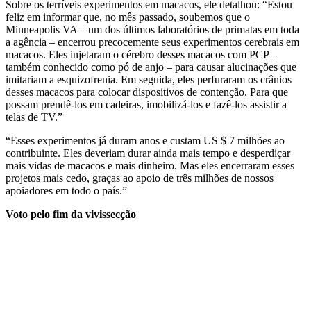
Sobre os terríveis experimentos em macacos, ele detalhou: “Estou
feliz em informar que, no mês passado, soubemos que o
Minneapolis VA – um dos últimos laboratórios de primatas em toda
a agência – encerrou precocemente seus experimentos cerebrais em
macacos. Eles injetaram o cérebro desses macacos com PCP –
também conhecido como pó de anjo – para causar alucinações que
imitariam a esquizofrenia. Em seguida, eles perfuraram os crânios
desses macacos para colocar dispositivos de contenção. Para que
possam prendê-los em cadeiras, imobilizá-los e fazê-los assistir a
telas de TV.”
“Esses experimentos já duram anos e custam US $ 7 milhões ao
contribuinte. Eles deveriam durar ainda mais tempo e desperdiçar
mais vidas de macacos e mais dinheiro. Mas eles encerraram esses
projetos mais cedo, graças ao apoio de três milhões de nossos
apoiadores em todo o país.”
Voto pelo fim da vivissecção