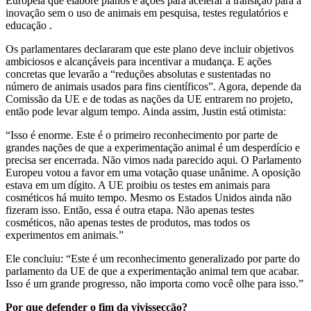
Europeia que elabore planos e ações para acelerar a transição para a
inovação sem o uso de animais em pesquisa, testes regulatórios e
educação .
Os parlamentares declararam que este plano deve incluir objetivos
ambiciosos e alcançáveis ​​para incentivar a mudança. E ações
concretas que levarão a “reduções absolutas e sustentadas no
número de animais usados ​​para fins científicos”. Agora, depende da
Comissão da UE e de todas as nações da UE entrarem no projeto,
então pode levar algum tempo. Ainda assim, Justin está otimista:
“Isso é enorme. Este é o primeiro reconhecimento por parte de
grandes nações de que a experimentação animal é um desperdício e
precisa ser encerrada. Não vimos nada parecido aqui. O Parlamento
Europeu votou a favor em uma votação quase unânime. A oposição
estava em um dígito. A UE proibiu os testes em animais para
cosméticos há muito tempo. Mesmo os Estados Unidos ainda não
fizeram isso. Então, essa é outra etapa. Não apenas testes
cosméticos, não apenas testes de produtos, mas todos os
experimentos em animais.”
Ele concluiu: “Este é um reconhecimento generalizado por parte do
parlamento da UE de que a experimentação animal tem que acabar.
Isso é um grande progresso, não importa como você olhe para isso.”
Por que defender o fim da vivissecção?