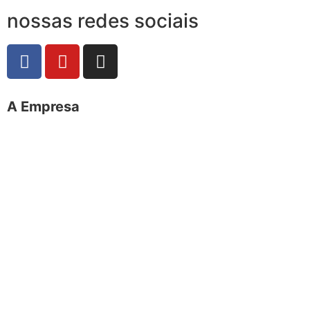
nossas redes sociais
A Empresa
O portal Meus Bichos reúne conteúdo nas principais
plataformas digitais: Instagram (@meusbichos_mb),
Facebook (Meus Bichos.mb) e YouTube (Canal Meus
Bichos), proporcionando, desta forma, informações em
tempo real e de forma integrada.
Telefone: (21) 98462 – 3212
E-mails:
comercial@meusbichos.com.br (anúncios)
leitor@meusbichos.com.br (fale conosco)
imprensa@meusbichos.com.br (redação)