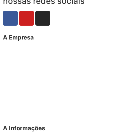
nossas redes sociais
A Empresa
O portal Meus Bichos reúne conteúdo nas principais
plataformas digitais: Instagram (@meusbichos_mb),
Facebook (Meus Bichos.mb) e YouTube (Canal Meus
Bichos), proporcionando, desta forma, informações em
tempo real e de forma integrada.
Telefone: (21) 98462 – 3212
E-mails:
comercial@meusbichos.com.br (anúncios)
leitor@meusbichos.com.br (fale conosco)
imprensa@meusbichos.com.br (redação)
A Informações