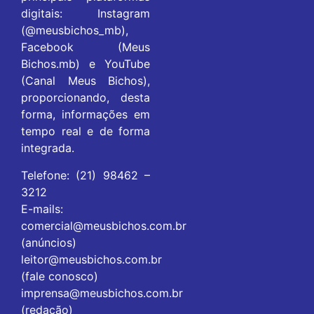
digitais: Instagram
(@meusbichos_mb),
Facebook (Meus
Bichos.mb) e YouTube
(Canal Meus Bichos),
proporcionando, desta
forma, informações em
tempo real e de forma
integrada.
Telefone: (21) 98462 –
3212
E-mails:
comercial@meusbichos.com.br
(anúncios)
leitor@meusbichos.com.br
(fale conosco)
imprensa@meusbichos.com.br
(redação)