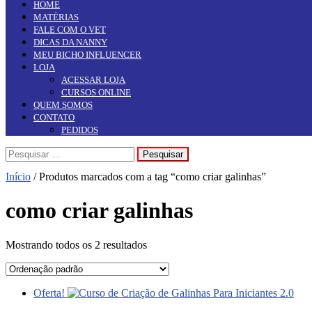
HOME
MATÉRIAS
FALE COM O VET
DICAS DA NANNY
MEU BICHO INFLUENCER
LOJA
ACESSAR LOJA
CURSOS ONLINE
QUEM SOMOS
CONTATO
PEDIDOS
Pesquisar
por:
Início
/ Produtos marcados com a tag “como criar galinhas”
como criar galinhas
Mostrando todos os 2 resultados
Oferta!