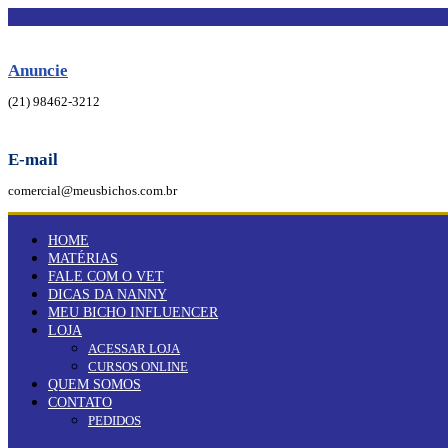
Ir
para
o
conteúdo
Anuncie
(21) 98462-3212
E-mail
comercial@meusbichos.com.br
HOME
MATÉRIAS
FALE COM O VET
DICAS DA NANNY
MEU BICHO INFLUENCER
LOJA
ACESSAR LOJA
CURSOS ONLINE
QUEM SOMOS
CONTATO
PEDIDOS