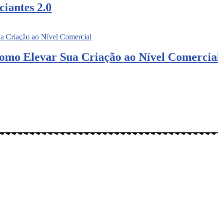
ciantes 2.0
omo Elevar Sua Criação ao Nível Comercia
gitais: Instagram (@meusbichos_mb), Facebook (Meus Bichos.mb) e You