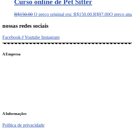
Curso online de Pet Sitter
R$
150.00
O preço original era: R$150.00.
R$
97.00
O preço atu
nossas redes sociais
Facebook-f
Youtube
Instagram
A Empresa
O portal Meus Bichos reúne conteúdo nas principais plataformas di
informações em tempo real e de forma integrada.
Telefone: (21) 98462 – 3212
E-mails:
comercial@meusbichos.com.br (anúncios)
leitor@meusbichos.com.br (fale conosco)
imprensa@meusbichos.com.br (redação)
A Informações
Política de privacidade