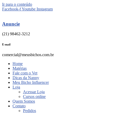
Ir para o conteúdo
Facebook-f
Youtube
Instagram
Anuncie
(21) 98462-3212
E-mail
comercial@meusbichos.com.br
Home
Matérias
Fale com o Vet
Dicas da Nanny
Meu Bicho Influencer
Loja
Acessar Loja
Cursos online
Quem Somos
Contato
Pedidos