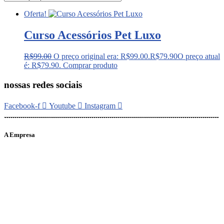
Oferta!
Curso Acessórios Pet Luxo
R$
99.00
O preço original era: R$99.00.
R$
79.90
O preço atual
é: R$79.90.
Comprar produto
nossas redes sociais
Facebook-f
Youtube
Instagram
A Empresa
O portal Meus Bichos reúne conteúdo nas principais plataformas
digitais: Instagram (@meusbichos_mb), Facebook (Meus
Bichos.mb) e YouTube (Canal Meus Bichos), proporcionando, desta
forma, informações em tempo real e de forma integrada.
Telefone: (21) 98462 – 3212
E-mails:
comercial@meusbichos.com.br (anúncios)