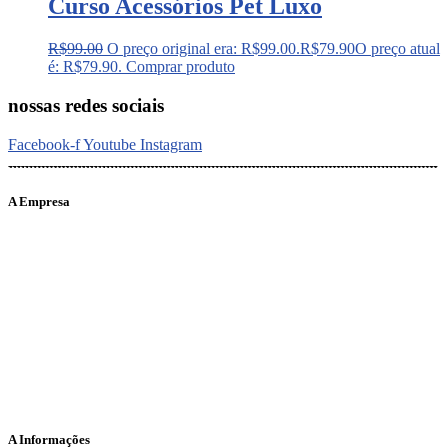
Curso Acessórios Pet Luxo
R$
99.00
O preço original era: R$99.00.
R$
79.90
O preço atual
é: R$79.90.
Comprar produto
nossas redes sociais
Facebook-f
Youtube
Instagram
A Empresa
O portal Meus Bichos reúne conteúdo nas principais plataformas
digitais: Instagram (@meusbichos_mb), Facebook (Meus
Bichos.mb) e YouTube (Canal Meus Bichos), proporcionando, desta
forma, informações em tempo real e de forma integrada.
Telefone: (21) 98462 – 3212
E-mails:
comercial@meusbichos.com.br (anúncios)
leitor@meusbichos.com.br (fale conosco)
imprensa@meusbichos.com.br (redação)
A Informações