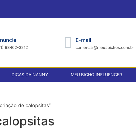
nuncie
E-mail
21) 98462-3212
comercial@meusbichos.com.br
DICAS DA NANNY
MEU BICHO INFLUENCER
riação de calopsitas”
calopsitas