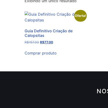
Exibindo um único resultado
Oferta!
Guia Definitivo Criação de
Calopsitas
R$
157.00
R$
77.00
Comprar produto
NO