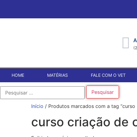
A
(
HOME
MATÉRIAS
FALE COM O VET
Início
/ Produtos marcados com a tag “curso c
curso criação de 