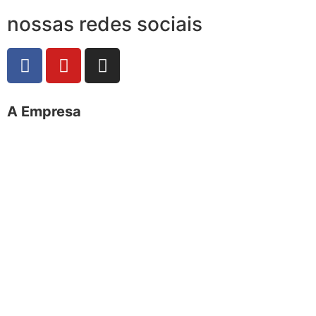
nossas redes sociais
A Empresa
O portal Meus Bichos reúne conteúdo nas principais
plataformas digitais: Instagram (@meusbichos_mb),
Facebook (Meus Bichos.mb) e YouTube (Canal Meus
Bichos), proporcionando, desta forma, informações em
tempo real e de forma integrada.
Telefone: (21) 98462 – 3212
E-mails:
comercial@meusbichos.com.br (anúncios)
leitor@meusbichos.com.br (fale conosco)
imprensa@meusbichos.com.br (redação)