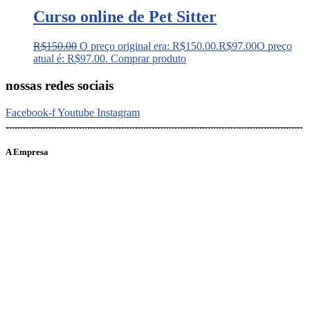
Curso online de Pet Sitter
R$
150.00
O preço original era: R$150.00.
R$
97.00
O preço
atual é: R$97.00.
Comprar produto
nossas redes sociais
Facebook-f
Youtube
Instagram
A Empresa
O portal Meus Bichos reúne conteúdo nas principais plataformas
digitais: Instagram (@meusbichos_mb), Facebook (Meus
Bichos.mb) e YouTube (Canal Meus Bichos), proporcionando, desta
forma, informações em tempo real e de forma integrada.
Telefone: (21) 98462 – 3212
E-mails:
comercial@meusbichos.com.br (anúncios)
leitor@meusbichos.com.br (fale conosco)
imprensa@meusbichos.com.br (redação)