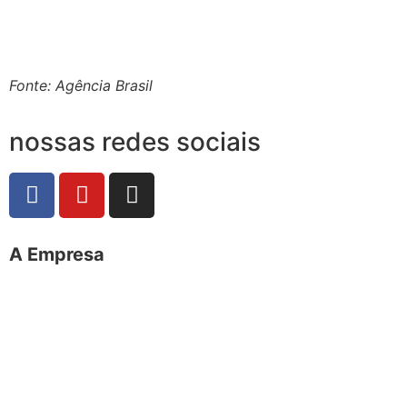
Fonte: Agência Brasil
nossas redes sociais
A Empresa
O portal Meus Bichos reúne conteúdo nas principais
plataformas digitais: Instagram (@meusbichos_mb),
Facebook (Meus Bichos.mb) e YouTube (Canal Meus
Bichos), proporcionando, desta forma, informações em
tempo real e de forma integrada.