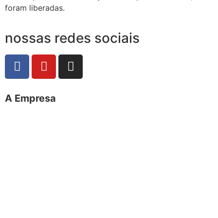
foram liberadas.
nossas redes sociais
A Empresa
O portal Meus Bichos reúne conteúdo nas principais
plataformas digitais: Instagram (@meusbichos_mb),
Facebook (Meus Bichos.mb) e YouTube (Canal Meus
Bichos), proporcionando, desta forma, informações em
tempo real e de forma integrada.
Telefone: (21) 98462 – 3212
E-mails:
comercial@meusbichos.com.br (anúncios)