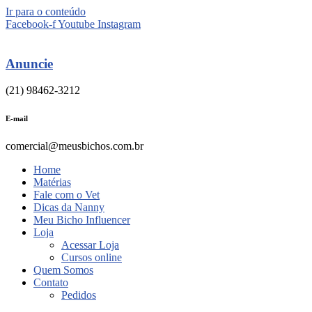
Ir para o conteúdo
Facebook-f
Youtube
Instagram
Anuncie
(21) 98462-3212
E-mail
comercial@meusbichos.com.br
Home
Matérias
Fale com o Vet
Dicas da Nanny
Meu Bicho Influencer
Loja
Acessar Loja
Cursos online
Quem Somos
Contato
Pedidos