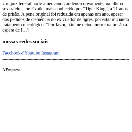
Um juiz federal norte-americano condenou novamente, na última
sexta-feira, Joe Exotic, mais conhecido por “Tiger King”, a 21 anos
de prisão. A pena original foi reduzida em apenas um ano, apesar
dos pedidos de clemência do ex-criador de tigres, por estar iniciando
tratamento oncológico. “Por favor, não me deixe morrer na prisão à
espera de […]
nossas redes sociais
Facebook-f
Youtube
Instagram
A Empresa
O portal Meus Bichos reúne conteúdo nas principais plataformas
digitais: Instagram (@meusbichos_mb), Facebook (Meus
Bichos.mb) e YouTube (Canal Meus Bichos), proporcionando, desta
forma, informações em tempo real e de forma integrada.
Telefone: (21) 98462 – 3212
E-mails:
comercial@meusbichos.com.br (anúncios)
leitor@meusbichos.com.br (fale conosco)
imprensa@meusbichos.com.br (redação)