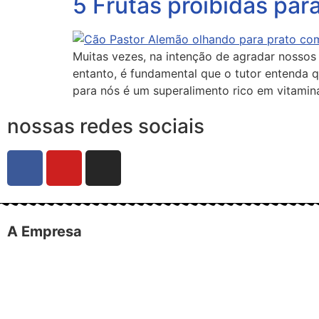
5 Frutas proibidas par
Muitas vezes, na intenção de agradar nosso
entanto, é fundamental que o tutor entenda 
para nós é um superalimento rico em vitamin
nossas redes sociais
A Empresa
O portal Meus Bichos reúne conteúdo nas principais pla
(Canal Meus Bichos), proporcionando, desta forma, info
Telefone: (21) 98462 – 3212