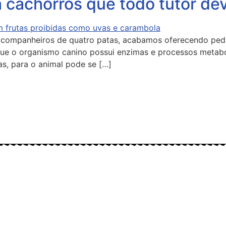
a cachorros que todo tutor d
s companheiros de quatro patas, acabamos oferecendo pe
que o organismo canino possui enzimas e processos metabó
as, para o animal pode se […]
taformas digitais: Instagram (@meusbichos_mb), Facebook
rmações em tempo real e de forma integrada.