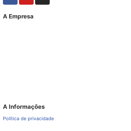
A Empresa
O portal Meus Bichos reúne conteúdo nas principais
plataformas digitais: Instagram (@meusbichos_mb),
Facebook (Meus Bichos.mb) e YouTube (Canal Meus
Bichos), proporcionando, desta forma, informações em
tempo real e de forma integrada.
Telefone: (21) 98462 – 3212
E-mails:
comercial@meusbichos.com.br (anúncios)
leitor@meusbichos.com.br (fale conosco)
imprensa@meusbichos.com.br (redação)
A Informações
Política de privacidade