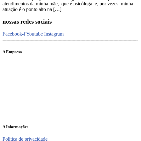
atendimentos da minha mãe, que é psicóloga e, por vezes, minha
atuação é o ponto alto na […]
nossas redes sociais
Facebook-f
Youtube
Instagram
A Empresa
O portal Meus Bichos reúne conteúdo nas principais plataformas
digitais: Instagram (@meusbichos_mb), Facebook (Meus
Bichos.mb) e YouTube (Canal Meus Bichos), proporcionando, desta
forma, informações em tempo real e de forma integrada.
Telefone: (21) 98462 – 3212
E-mails:
comercial@meusbichos.com.br (anúncios)
leitor@meusbichos.com.br (fale conosco)
imprensa@meusbichos.com.br (redação)
A Informações
Política de privacidade