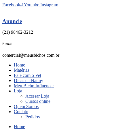
Ir
Facebook-f
Youtube
Instagram
para
o
conteúdo
Anuncie
(21) 98462-3212
E-mail
comercial@meusbichos.com.br
Home
Matérias
Fale com o Vet
Dicas da Nanny
Meu Bicho Influencer
Loja
Acessar Loja
Cursos online
Quem Somos
Contato
Pedidos
Home