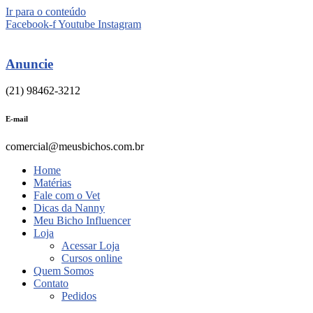
Ir para o conteúdo
Facebook-f
Youtube
Instagram
Anuncie
(21) 98462-3212
E-mail
comercial@meusbichos.com.br
Home
Matérias
Fale com o Vet
Dicas da Nanny
Meu Bicho Influencer
Loja
Acessar Loja
Cursos online
Quem Somos
Contato
Pedidos