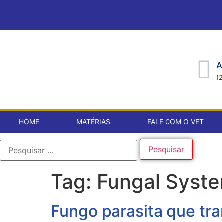
A
(
HOME
MATÉRIAS
FALE COM O VET
Tag:
Fungal Syste
Fungo parasita que tr