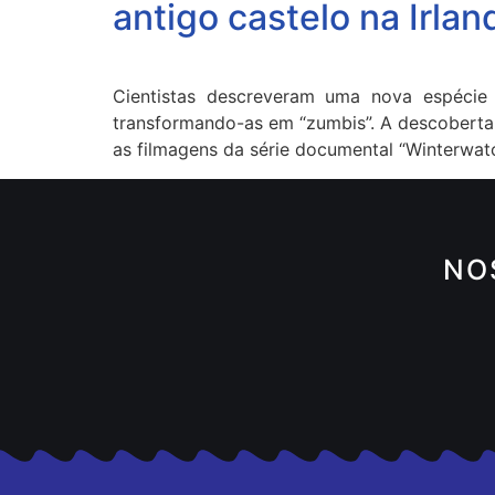
antigo castelo na Irlan
Cientistas descreveram uma nova espécie 
transformando-as em “zumbis”. A descoberta f
as filmagens da série documental “Winterwat
NO