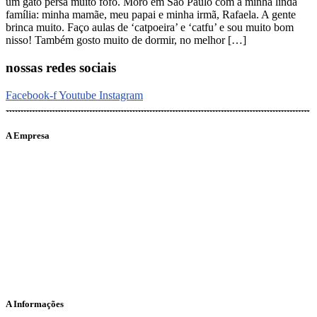
um gato persa muito fofo. Moro em São Paulo com a minha linda
família: minha mamãe, meu papai e minha irmã, Rafaela. A gente
brinca muito. Faço aulas de ‘catpoeira’ e ‘catfu’ e sou muito bom
nisso! Também gosto muito de dormir, no melhor […]
nossas redes sociais
Facebook-f
Youtube
Instagram
A Empresa
O portal Meus Bichos reúne conteúdo nas principais plataformas
digitais: Instagram (@meusbichos_mb), Facebook (Meus
Bichos.mb) e YouTube (Canal Meus Bichos), proporcionando, desta
forma, informações em tempo real e de forma integrada.
Telefone: (21) 98462 – 3212
E-mails:
comercial@meusbichos.com.br (anúncios)
leitor@meusbichos.com.br (fale conosco)
imprensa@meusbichos.com.br (redação)
A Informações