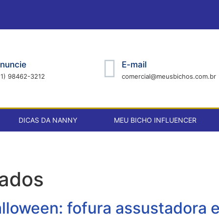
nuncie
E-mail
21) 98462-3212
comercial@meusbichos.com.br
DICAS DA NANNY
MEU BICHO INFLUENCER
iados
lloween: fofura assustadora 