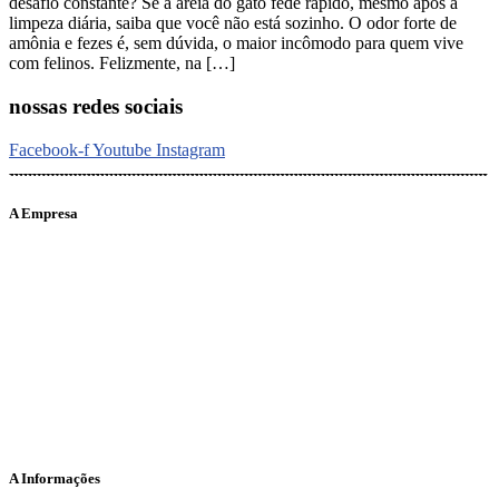
desafio constante? Se a areia do gato fede rápido, mesmo após a
limpeza diária, saiba que você não está sozinho. O odor forte de
amônia e fezes é, sem dúvida, o maior incômodo para quem vive
com felinos. Felizmente, na […]
nossas redes sociais
Facebook-f
Youtube
Instagram
A Empresa
O portal Meus Bichos reúne conteúdo nas principais plataformas
digitais: Instagram (@meusbichos_mb), Facebook (Meus
Bichos.mb) e YouTube (Canal Meus Bichos), proporcionando, desta
forma, informações em tempo real e de forma integrada.
Telefone: (21) 98462 – 3212
E-mails:
comercial@meusbichos.com.br (anúncios)
leitor@meusbichos.com.br (fale conosco)
imprensa@meusbichos.com.br (redação)
A Informações