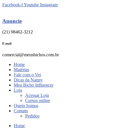
Ir
Facebook-f
Youtube
Instagram
para
o
conteúdo
Anuncie
(21) 98462-3212
E-mail
comercial@meusbichos.com.br
Home
Matérias
Fale com o Vet
Dicas da Nanny
Meu Bicho Influencer
Loja
Acessar Loja
Cursos online
Quem Somos
Contato
Pedidos
Home