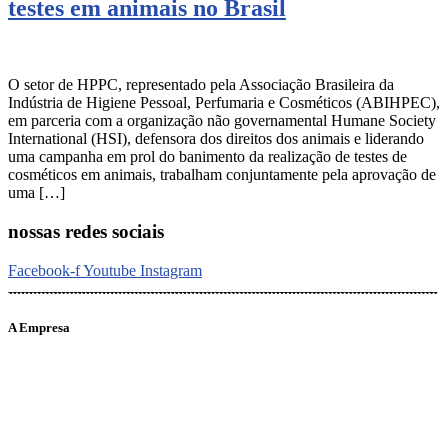
testes em animais no Brasil
O setor de HPPC, representado pela Associação Brasileira da
Indústria de Higiene Pessoal, Perfumaria e Cosméticos (ABIHPEC),
em parceria com a organização não governamental Humane Society
International (HSI), defensora dos direitos dos animais e liderando
uma campanha em prol do banimento da realização de testes de
cosméticos em animais, trabalham conjuntamente pela aprovação de
uma […]
nossas redes sociais
Facebook-f
Youtube
Instagram
A Empresa
O portal Meus Bichos reúne conteúdo nas principais plataformas
digitais: Instagram (@meusbichos_mb), Facebook (Meus
Bichos.mb) e YouTube (Canal Meus Bichos), proporcionando, desta
forma, informações em tempo real e de forma integrada.