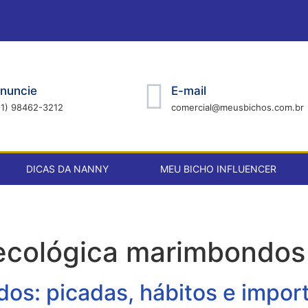
nuncie
E-mail
21) 98462-3212
comercial@meusbichos.com.br
DICAS DA NANNY
MEU BICHO INFLUENCER
 ecológica marimbondos
s: picadas, hábitos e import