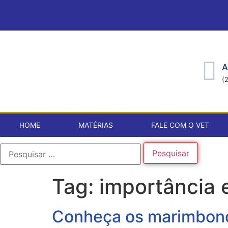
A
(
HOME
MATÉRIAS
FALE COM O VET
Tag:
importância
Conheça os marimbondo