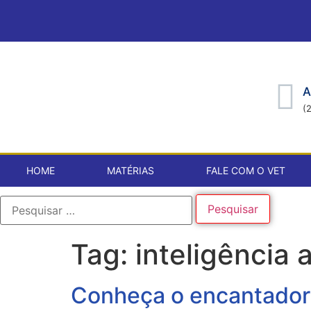
A
(
HOME
MATÉRIAS
FALE COM O VET
Tag:
inteligência 
Conheça o encantador 