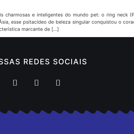
s charmosas e inteligentes do mundo pet: o ring neck (
a Ásia, esse psitacídeo de beleza singular conquistou o c
cterística marcante de […]
SSAS REDES SOCIAIS