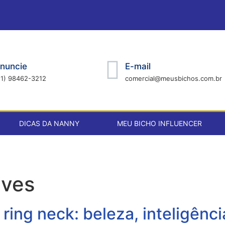
nuncie
E-mail
21) 98462-3212
comercial@meusbichos.com.br
DICAS DA NANNY
MEU BICHO INFLUENCER
aves
ring neck: beleza, inteligênc