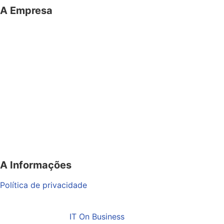
A Empresa
O portal Meus Bichos reúne conteúdo nas principais
plataformas digitais: Instagram (@meusbichos_mb),
Facebook (Meus Bichos.mb) e YouTube (Canal Meus
Bichos), proporcionando, desta forma, informações em
tempo real e de forma integrada.
Telefone: (21) 98462 – 3212
E-mails:
comercial@meusbichos.com.br (anúncios)
leitor@meusbichos.com.br (fale conosco)
imprensa@meusbichos.com.br (redação)
A Informações
Política de privacidade
2025 – Meus Bichos. Todos os direitos reservados.
Desenvolvido por
IT On Business
.