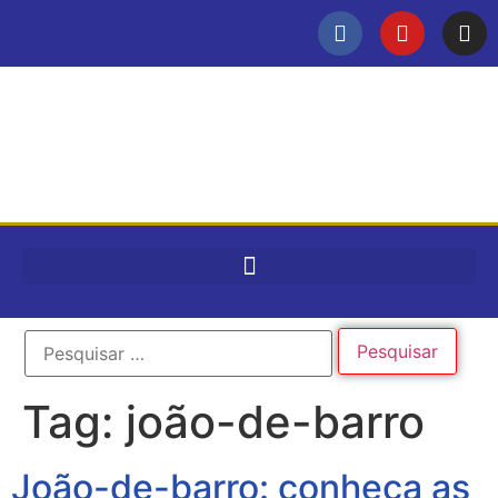
Tag:
joão-de-barro
João-de-barro: conheça as