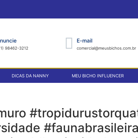
nuncie
E-mail
21) 98462-3212
comercial@meusbichos.com.br
DICAS DA NANNY
MEU BICHO INFLUENCER
muro #tropidurustorqua
rsidade #faunabrasileir