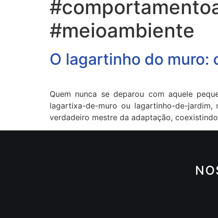
#comportamentoan
#meioambiente
O lagartinho do muro: 
Quem nunca se deparou com aquele pequeno
lagartixa-de-muro ou lagartinho-de-jardim,
verdadeiro mestre da adaptação, coexistindo
NO