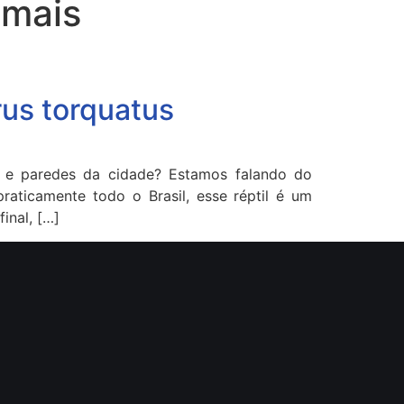
imais
rus torquatus
s e paredes da cidade? Estamos falando do
raticamente todo o Brasil, esse réptil é um
inal, […]