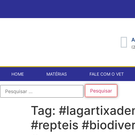
A
(
HOME
MATÉRIAS
FALE COM O VET
Tag:
#lagartixade
#repteis #biodive