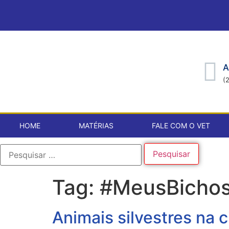
A
(
HOME
MATÉRIAS
FALE COM O VET
Tag:
#MeusBicho
Animais silvestres na 