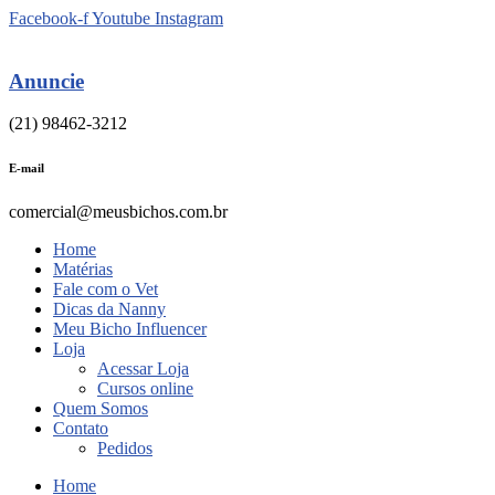
Ir
Facebook-f
Youtube
Instagram
para
o
conteúdo
Anuncie
(21) 98462-3212
E-mail
comercial@meusbichos.com.br
Home
Matérias
Fale com o Vet
Dicas da Nanny
Meu Bicho Influencer
Loja
Acessar Loja
Cursos online
Quem Somos
Contato
Pedidos
Home