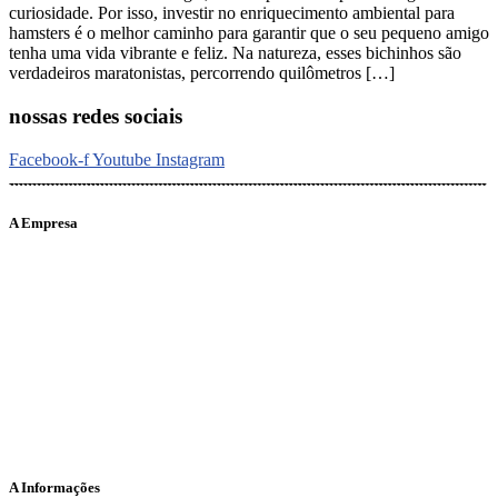
curiosidade. Por isso, investir no enriquecimento ambiental para
hamsters é o melhor caminho para garantir que o seu pequeno amigo
tenha uma vida vibrante e feliz. Na natureza, esses bichinhos são
verdadeiros maratonistas, percorrendo quilômetros […]
nossas redes sociais
Facebook-f
Youtube
Instagram
A Empresa
O portal Meus Bichos reúne conteúdo nas principais plataformas
digitais: Instagram (@meusbichos_mb), Facebook (Meus
Bichos.mb) e YouTube (Canal Meus Bichos), proporcionando, desta
forma, informações em tempo real e de forma integrada.
Telefone: (21) 98462 – 3212
E-mails:
comercial@meusbichos.com.br (anúncios)
leitor@meusbichos.com.br (fale conosco)
imprensa@meusbichos.com.br (redação)
A Informações