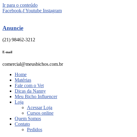
Ir para o conteúdo
Facebook-f
Youtube
Instagram
Anuncie
(21) 98462-3212
E-mail
comercial@meusbichos.com.br
Home
Matérias
Fale com o Vet
Dicas da Nanny
Meu Bicho Influencer
Loja
Acessar Loja
Cursos online
Quem Somos
Contato
Pedidos