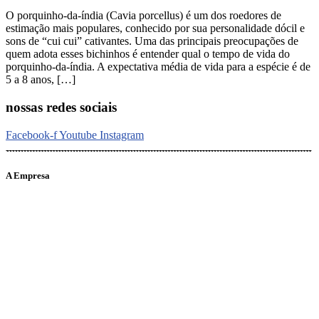
O porquinho-da-índia (Cavia porcellus) é um dos roedores de
estimação mais populares, conhecido por sua personalidade dócil e
sons de “cui cui” cativantes. Uma das principais preocupações de
quem adota esses bichinhos é entender qual o tempo de vida do
porquinho-da-índia. A expectativa média de vida para a espécie é de
5 a 8 anos, […]
nossas redes sociais
Facebook-f
Youtube
Instagram
A Empresa
O portal Meus Bichos reúne conteúdo nas principais plataformas
digitais: Instagram (@meusbichos_mb), Facebook (Meus
Bichos.mb) e YouTube (Canal Meus Bichos), proporcionando, desta
forma, informações em tempo real e de forma integrada.
Telefone: (21) 98462 – 3212
E-mails:
comercial@meusbichos.com.br (anúncios)
leitor@meusbichos.com.br (fale conosco)
imprensa@meusbichos.com.br (redação)